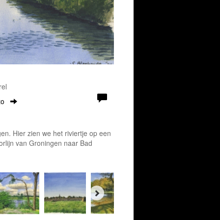
rel
to
n. Hier zien we het riviertje op een
orlijn van Groningen naar Bad