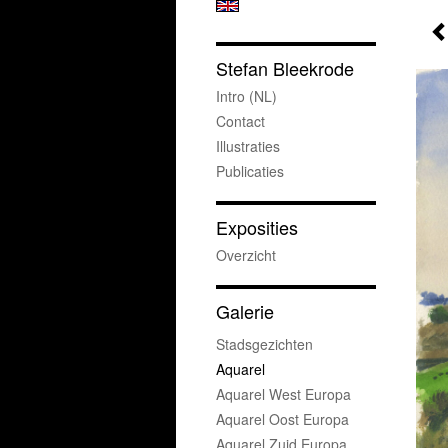
Stefan Bleekrode
Intro (NL)
Contact
Illustraties
Publicaties
Exposities
Overzicht
Galerie
Stadsgezichten
Aquarel
Aquarel West Europa
Aquarel Oost Europa
Aquarel Zuid Europa