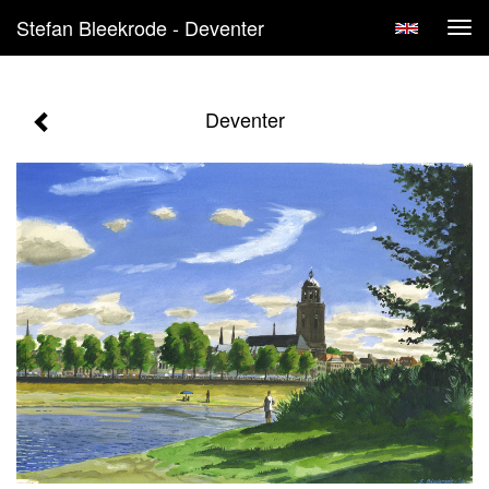
Stefan Bleekrode - Deventer
Tog
navi
Deventer