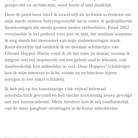
perspectief en architectuur, werd hierin al snel duidelijk.
Door de jaren heen bleef ik zowel stijl als techniek verbeteren om
mijn steeds ruimere belevingswereld om te zetten in gedetailleerde
lijntekeningen die steeds grotere steden verbeeldden. Rond 2002
verwisselde ik het potlood voor pen en inkt, het medium waarmee
ik nog steeds het merendeel van mijn stadstekeningen maak.
Rond diezelfde tijd ontdekte ik de desolate schilderijen van
Edward Hopper. Hierin vond ik als het ware de manier waarop ik
datgene wat mij inspireerde om een gehele stad te tekenen, ook
daadwerkelijk kon uitbeelden in verf. Door Hoppers’ schilderijen
kon ik mijn interesse in licht, ruimte en architectuur bijeen
brengen in een enkel schilderij.
Ik heb mij op het kunstzinnige vlak vrijwel helemaal
autodidactisch gevormd en heb slechts kortstondig lessen gevolgd
aan een kunstacademie. Mede hierdoor kon ik mij onafhankelijk
van de meer gangbare stromingen in de kunst ontwikkelen.