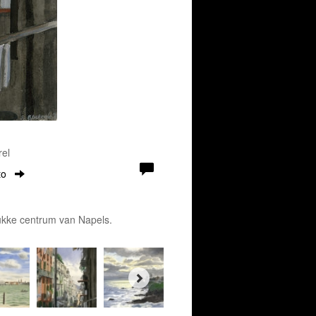
rel
to
rukke centrum van Napels.