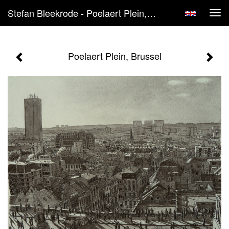
Stefan Bleekrode - Poelaert Plein, Brussel
Tog
navi
Poelaert Plein, Brussel