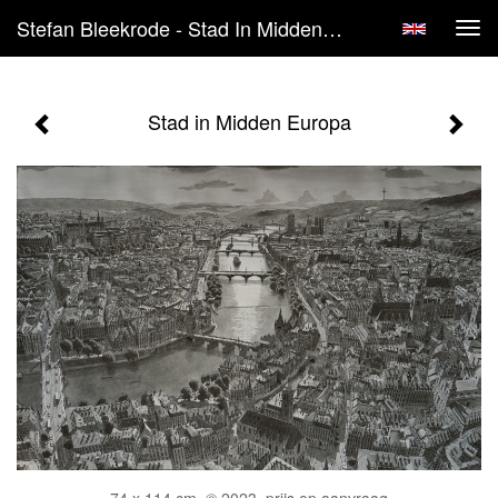
Stefan Bleekrode - Stad In Midden Europa
Tog
navi
Stad in Midden Europa
74 x 114 cm, © 2023, prijs op aanvraag