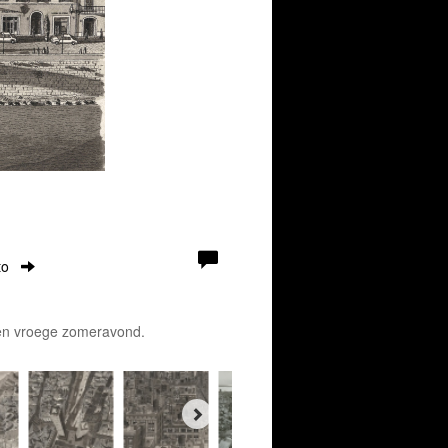
to
 een vroege zomeravond.