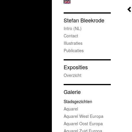
Stefan Bleekrode
Intro (NL)
Contact
Illustraties
Publicaties
Exposities
Overzicht
Galerie
Stadsgezichten
Aquarel
Aquarel West Europa
Aquarel Oost Europa
Aquarel Zuid Europa