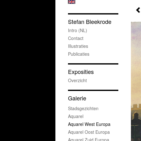
Stefan Bleekrode
Intro (NL)
Contact
Illustraties
Publicaties
Exposities
Overzicht
Galerie
Stadsgezichten
Aquarel
Aquarel West Europa
Aquarel Oost Europa
Aquarel Zuid Europa