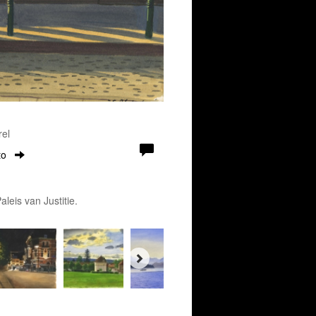
rel
to
leis van Justitie.