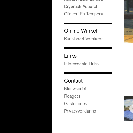
Drybrush Aquarel
Olieverf En Tempera
Online Winkel
Kunstkaart Versturen
Links
Interessante Links
Contact
Nieuwsbrief
Reageer
Gastenboek
Privacyverklaring