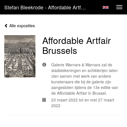
Stefan Bleekrode - Affordable Artfair Brussels
Tog
navi
Alle exposities
Affordable Artfair
Brussels
Galerie Warnars & Warnars zal de
stadstekeningen en schilderijen laten
zien samen met werk van andere
kunstenaars die bij de galerie zijn
aangesloten tijdens de 13e editie van
de Affordable Artfair in Brussel.
23 maart 2022 tot en met 27 maart
2022