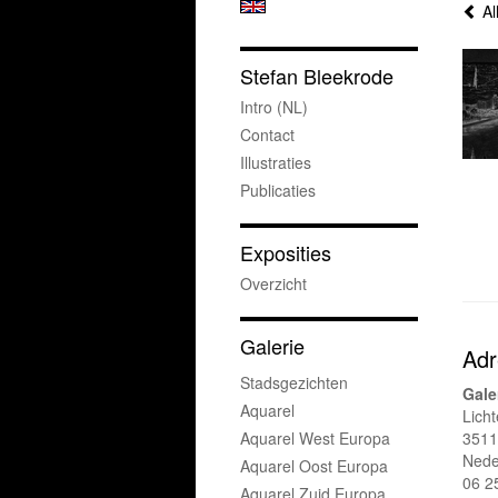
Al
Stefan Bleekrode
Intro (NL)
Contact
Illustraties
Publicaties
Exposities
Overzicht
Galerie
Adr
Stadsgezichten
Gale
Aquarel
Lich
Aquarel West Europa
3511
Nede
Aquarel Oost Europa
06 2
Aquarel Zuid Europa