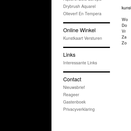
Drybrush Aquarel
kuns
Olieverf En Tempera
Wo
Do
Online Winkel
Vr
Za
Kunstkaart Versturen
Zo
Links
Interessante Links
Contact
Nieuwsbrief
Reageer
Gastenboek
Privacyverklaring