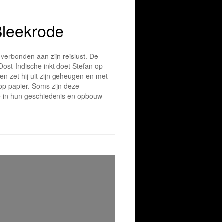
Bleekrode
 verbonden aan zijn reislust. De
 Oost-Indische inkt doet Stefan op
en zet hij uit zijn geheugen en met
op papier. Soms zijn deze
e in hun geschiedenis en opbouw