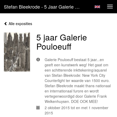
Stefan Bleekrode - 5 Jaar Galerie Pouloeuff
Tog
navi
Alle exposities
5 jaar Galerie
Pouloeuff
Galerie Pouloeuff bestaat 5 jaar...en
geeft een kunstwerk weg! Het gaat om
een schitterende inkttekening/aquarel
van Stefan Bleekrode: New York City
Counterlight ter waarde van 1500 euro.
Stefan Bleekrode maakt thans nationaal
en internationaal furore en wordt
vertegenwoordigd door Galerie Frank
Welkenhuysen. DOE OOK MEE!
2 oktober 2015 tot en met 1 november
2015