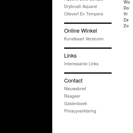
Wo
Drybrush Aquarel
Do
Olieverf En Tempera
Vr
Za
Zo
Online Winkel
Kunstkaart Versturen
Links
Interessante Links
Contact
Nieuwsbrief
Reageer
Gastenboek
Privacyverklaring