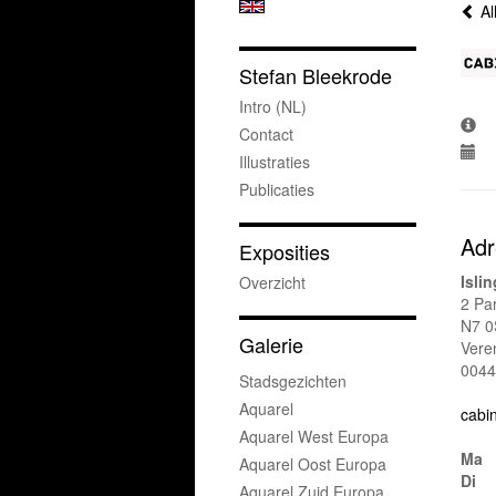
Al
Stefan Bleekrode
Intro (NL)
Contact
Illustraties
Publicaties
Adr
Exposities
Isli
Overzicht
2 Pa
N7 0
Galerie
Veren
0044
Stadsgezichten
Aquarel
cabi
Aquarel West Europa
Ma
Aquarel Oost Europa
Di
Aquarel Zuid Europa